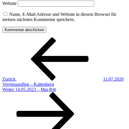
Website
Name, E-Mail-Adresse und Website in diesem Browser für
meinen nächsten Kommentar speichern.
Beitragsnavigation
Vorheriger
Beitrag
Zurück
11.07.2020
Vereinsausflug – Kaltenberg
Nächster
Weiter
14.05.2023 – Mai-Ritt
Beitrag